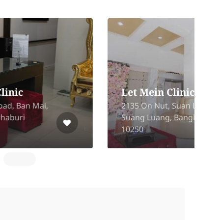
Pruksa Clinic (The
Scene Town in Town
Branch)
No. 1323, 2nd floor, Room
A, 219 Soi Ladprao 94
(Panjamit), Phlapphla,
6
Wang Thonglang, Bangkok
10310