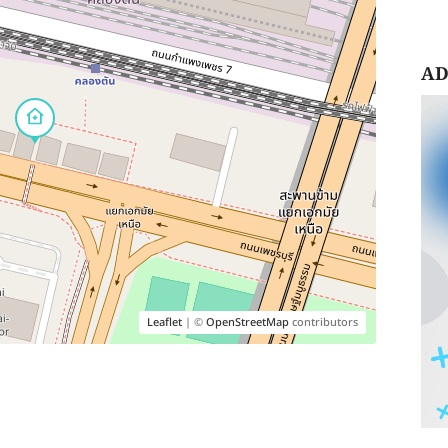
AD
Leaflet
| ©
OpenStreetMap
contributors