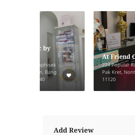
Let Mein Clinic
Mai,
2135 On Nut, Suan Luang,
Suang Luang, Bangkok
10250
Add Review