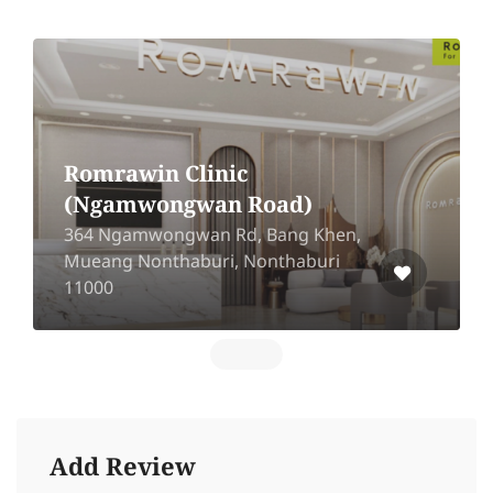
Romrawin Clinic
(Ngamwongwan Road)
364 Ngamwongwan Rd, Bang Khen,
Mueang Nonthaburi, Nonthaburi
11000
Add Review