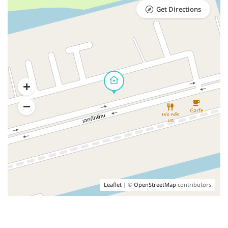
Get Directions
Leaflet
| ©
OpenStreetMap
contributors