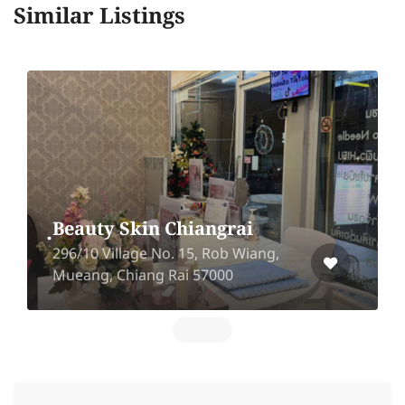
Similar Listings
ฺBeauty Skin Chiangrai
296/10 Village No. 15, Rob Wiang,
Mueang, Chiang Rai 57000