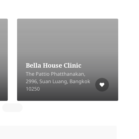
ฺBeauty Skin
Chiangrai
7
296/10 Village No. 15, Rob
3
Wiang, Mueang, Chiang Rai
S
57000
S