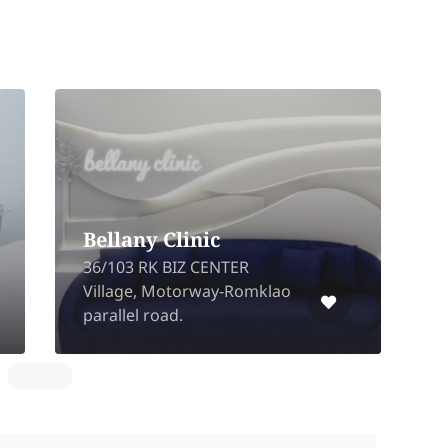
Bellany Clinic
4
36/103 RK BIZ CENTER
K
Village, Motorway-Romklao
D
parallel road.
D