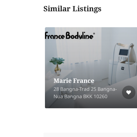
Similar Listings
,
Marie France
28 Bangna-Trad 25 Bangna-
Nua Bangna BKK 10260