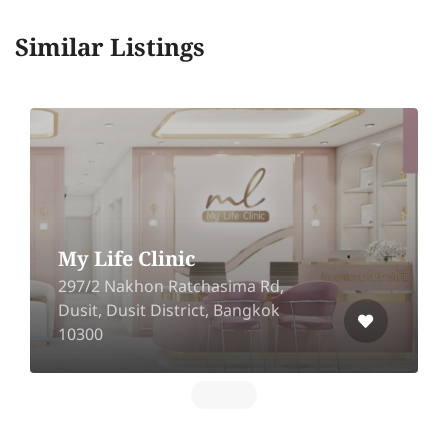
Similar Listings
My Life Clinic
297/2 Nakhon Ratchasima Rd,
Dusit, Dusit District, Bangkok
10300