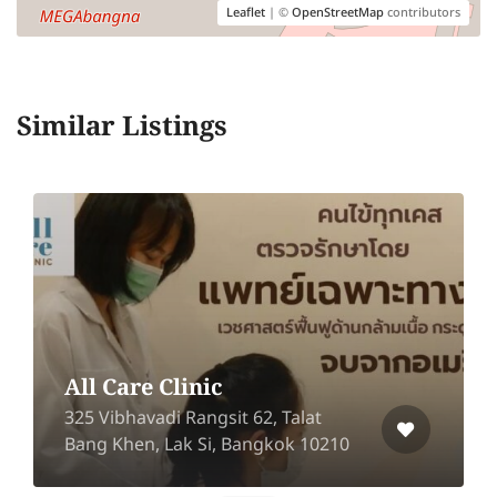
Leaflet
| ©
OpenStreetMap
contributors
Similar Listings
Shewana Clinic
The Jazz Ram Inthara, A215, 2nd
Floor, Ladplakhao Anusawari Road,
Bang Khen, Bangkok 10220