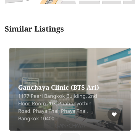
Similar Listings
Ganchaya Clinic (BTS Ari)
1177 Pearl Bangkok Building, 2nd
Floor, Room 203, Phahonyothin
Road, Phaya Thai, Phaya Thai,
Bangkok 10400