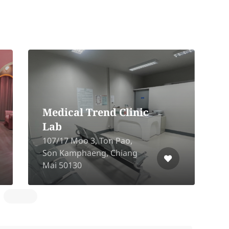
Medical Trend Clinic
Lab
107/17 Moo 3, Ton Pao,
2
Son Kamphaeng, Chiang
2
Mai 50130
C