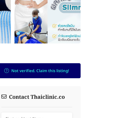
Not verified. Claim this listing!
Contact Thaiclinic.co