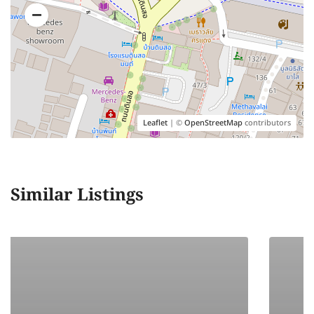
Leaflet
| ©
OpenStreetMap
contributors
Similar Listings