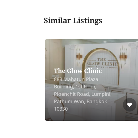
Similar Listings
The Glow Clinic
n
888 Mahatun Plaza
Building, 1st Floor,
g
Ploenchit Road, Lumpini,
Pathum Wan, Bangkok
10330