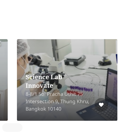
Science Lab
Innovate
8-8/1 Soi Pracha Uthit 75
D
Intersection 9, Thung Khru,
1
Bangkok 10140
P