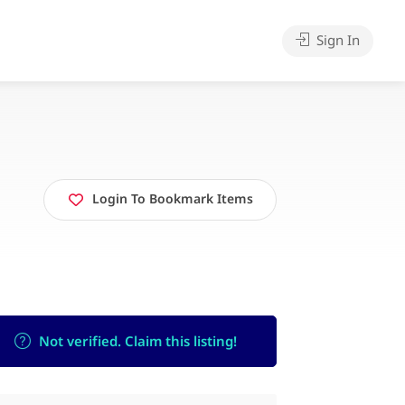
Sign In
Login To Bookmark Items
Not verified. Claim this listing!