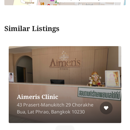
Similar Listings
I’Sasi Nail & Spa (MRT
Bangson)
Condo Regent Home Bang Son 27 ,
e
873/6 Bang Sue, Bang Sue,
Bangkok 10800,