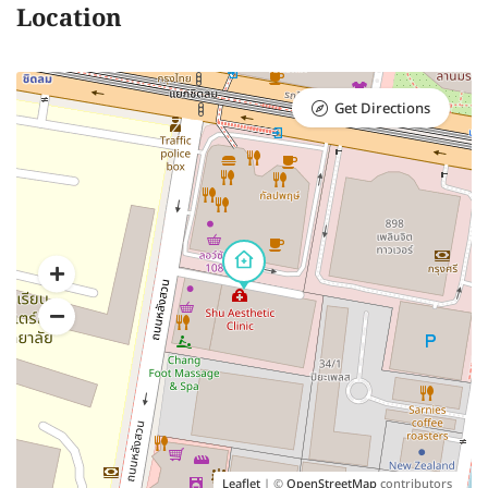
Location
Get Directions
Leaflet
| ©
OpenStreetMap
contributors