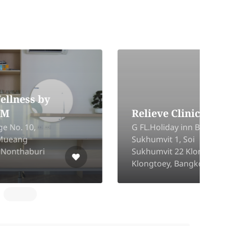
Relieve Clinic
G FL.Holiday inn Bangkok
Sukhumvit 1, Soi
9
Sukhumvit 22 Klongton,
F
Klongtoey, Bangkok 10110
M