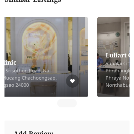
Luliart Clinic
Supalai City Resort 1st floor,
Phranangklao Station - Chao
Phraya Nonthaburi Road, Mueang
Nonthaburi, Nonthaburi 11000