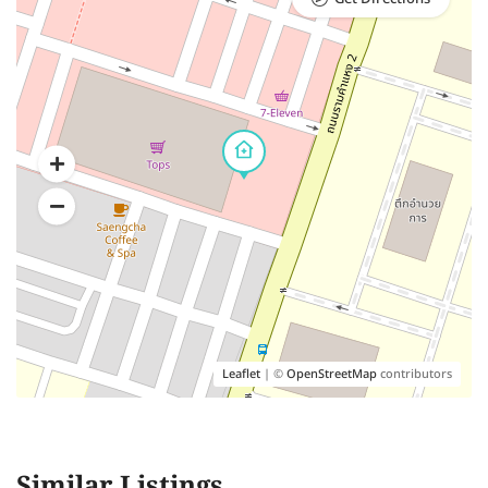
Leaflet
| ©
OpenStreetMap
contributors
Similar Listings