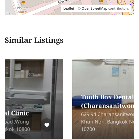
Leaflet
| ©
OpenStreetMap
contributors
Similar Listings
Tooth Box Dental Clinic
(Charansanitwong)
629 94 Charansanitwong Rd., Bang
Khun Non, Bangkok Noi, Bangkok
10700