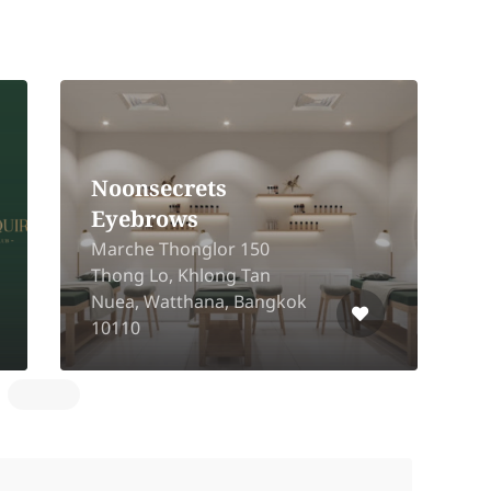
Hairbuilt
Robinson Bangrak 2nd
Floor 1522 Charoen Krung
Rd, Bang Rak, Bangkok
1
10500
N