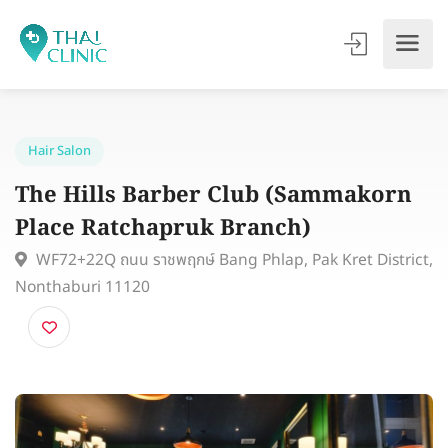
Hair Salon
The Hills Barber Club (Sammakorn
Place Ratchapruk Branch)
WF72+22Q ถนน ราชพฤกษ์ Bang Phlap, Pak Kret Distri
Nonthaburi 11120