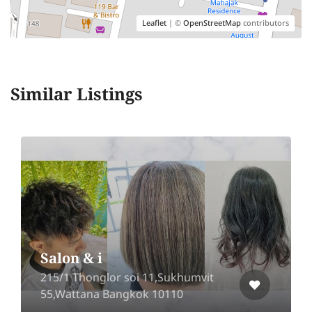
Leaflet
| ©
OpenStreetMap
contributors
Similar Listings
Salon & i
215/1 Thonglor soi 11,Sukhumvit
55,Wattana Bangkok 10110