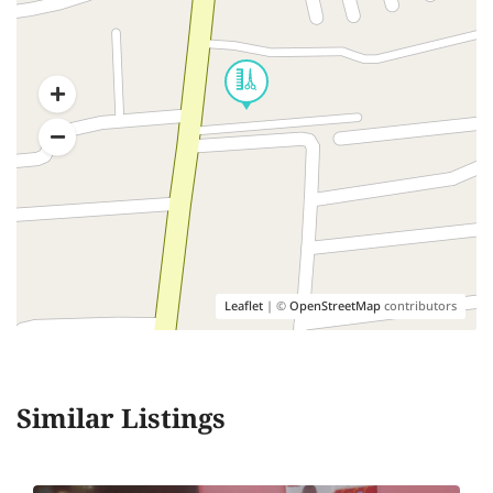
Leaflet
| ©
OpenStreetMap
contributors
Similar Listings