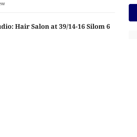
ew
o: Hair Salon at 39/14-16 Silom 6
X ReMAKE 106 Hair Studio ที่นำเข้าผลิตภัณฑ์ทุกชิ้นจาก
งเราประกอบด้วยพนักงานทั้งหมดเป็นผู้หญิง รวมถึงพนักงาน
่สุดสำหรับทรงผมของผู้หญิง ตั้งอยู่ในซอยสีลม 3 ใกล้สถานี
RT สีลม ANNEX ReMAKE 106 Hair Studio เป็นสถานที่ที่
งผมของคุณ โปรดทราบว่าเราปิดทุกวันพุธและสามารถใช้บัตร
่านั้น.