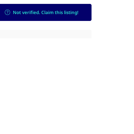
Not verified. Claim this listing!
Contact Thaiclinic.co