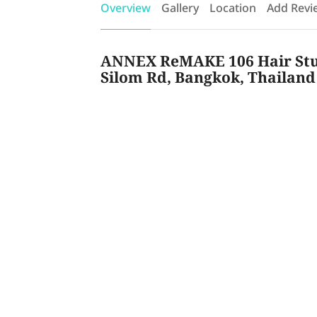
Overview
Gallery
Location
Add Revi
ANNEX ReMAKE 106 Hair Studi
Silom Rd, Bangkok, Thailand
สัมผัสประสบการณ์การเปลี่ยนแปลงที่ดีที่ ANNE
ประเทศญี่ปุ่นเพื่อคุณภาพที่ดีที่สุด ทีมงานขอ
ญี่ปุ่น มุ่งมั่นในการให้บริการและคำแนะนำที่ดีที
BTS ศาลาแดงหรือสถานีช่องนนทรี และสถานี M
คุณควรไปสำหรับทุกความต้องการที่เกี่ยวกับทร
กำนัลภายใน 2 เดือนหลังจากการซื้อ จันทร์-ศุกร์เท
Categories