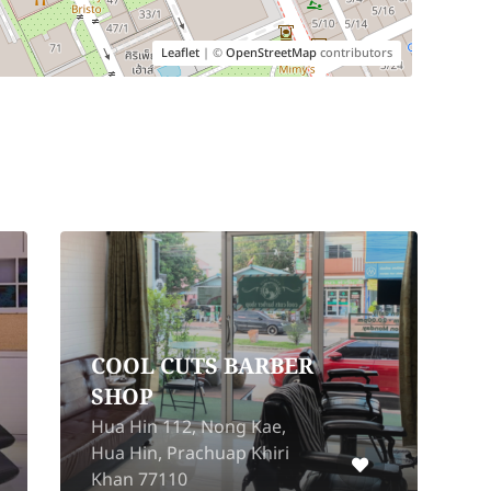
Leaflet
| ©
OpenStreetMap
contributors
COOL CUTS BARBER
SHOP
2
Hua Hin 112, Nong Kae,
P
Hua Hin, Prachuap Khiri
Khan 77110
1