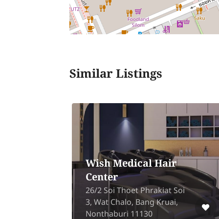
Similar Listings
Wish Medical Hair
Center
n
g,
26/2 Soi Thoet Phrakiat Soi
3, Wat Chalo, Bang Kruai,
Nonthaburi 11130