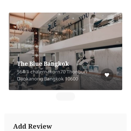
NAP SLEEP SALONS
29/2-3 1st Floor, Siam
ri
Condominium, Rama 9, Huai
Khwang, Bangkok 10320
Add Review