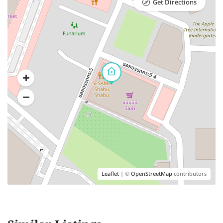
Get Directions
Leaflet
| ©
OpenStreetMap
contributors