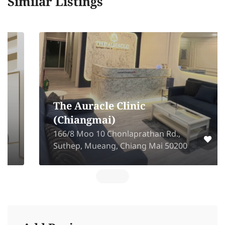
Similar Listings
The Auracle Clinic
(Chiangmai)
166/8 Moo 10 Chonlaprathan Rd.,
Suthep, Mueang, Chiang Mai 50200