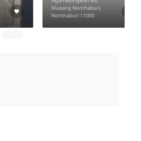
Ngamwongwan Rd,
2
Mueang Nonthaburi,
B
Nonthaburi 11000
1