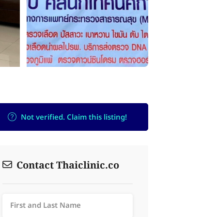
Not verified. Claim this listing!
Contact Thaiclinic.co