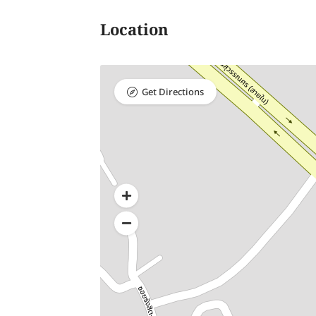
Location
Get Directions