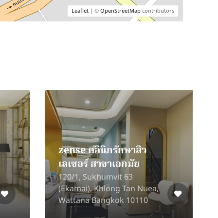
Leaflet
| ©
OpenStreetMap
contributors
MerChe Clinic
45/76, Khlong Song,
S
Khlong Luang, Pathum
F
Thani, 12120
R