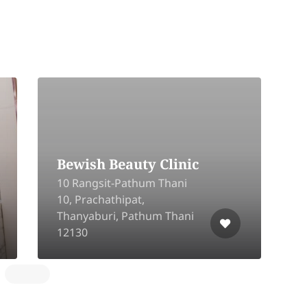
Ichirin Japanese
Living
Style Esthetics
raphy
RSU Tower 4 Floor,
Sukhumvit Rd, Khlong Toe
w Road Soi
Nuea, Watthana, Bangkok
akan 10540
10110