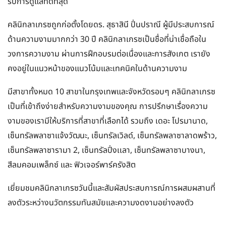
รับการดูแลที่ดีที่สุด
คลินิกลาเกรซถูกก่อตั้งโดยดร. สุธาสินี ปิ่นปราณี ผู้มีประสบการณ์
ด้านความงามมากกว่า 30 ปี คลินิกลาเกรซเป็นชื่อที่น่าเชื่อถือใน
วงการความงาม ผ่านการฝึกอบรมต่อเนื่องและการสังเกต เรายัง
คงอยู่ในแนวหน้าของแนวโน้มและเทคนิคในด้านความงาม
มีสาขาทั้งหมด 10 สาขาในกรุงเทพและจังหวัดรอบๆ คลินิกลาเกรซ
เป็นที่เข้าถึงง่ายสำหรับความงามของคุณ การปรึกษาเรื่องความ
งามของเรามีให้บริการที่สาขาที่เลือกได้ รวมถึง เดอะ โปรมานาด,
เซ็นทรัลพลาซาแจ้งวัฒนะ, เซ็นทรัลเวิลด์, เซ็นทรัลพลาซาลาดพร้าว,
เซ็นทรัลพลาซารามา 2, เซ็นทรัลปิ่งเเลา, เซ็นทรัลพลาซาบางนา,
สีลมคอมเพล็กซ์ และ ฟิวเจอร์พาร์ครังสิต
เยี่ยมชมคลินิกลาเกรซวันนี้และสัมผัสประสบการณ์การผสมผสานที่
ลงตัวระหว่างนวัตกรรมทันสมัยและความงดงามอย่างลงตัว