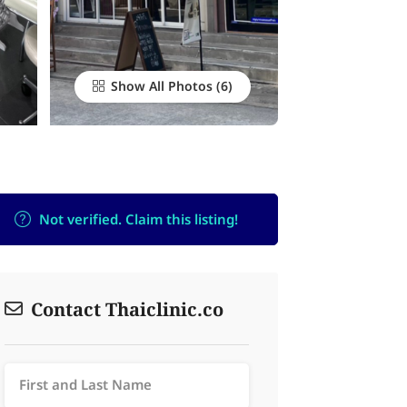
Show All Photos
Not verified. Claim this listing!
Contact Thaiclinic.co