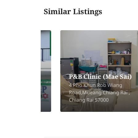
Similar Listings
P&B Clinic (Mae Sai)
4 Pho Khun Rob Wiang
Road,Mueang Chiang Rai ,
000
Chiang Rai 57000