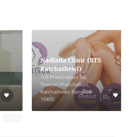
Nadlada Clinic (BTS
Ratchathewi)
105 Phetchaburi Rd,
Thanon Phetchaburi,
1
Ratchathewi, Bangkok
B
10400
B