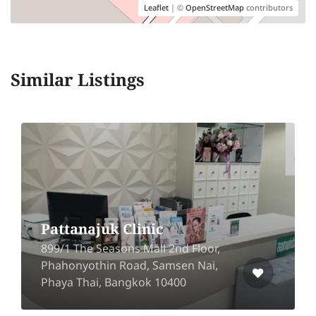
Leaflet
| ©
OpenStreetMap
contributors
Similar Listings
Pattanajuk Clinic
899/1 The Seasons Mall 2nd Floor,
Phahonyothin Road, Samsen Nai,
Phaya Thai, Bangkok 10400