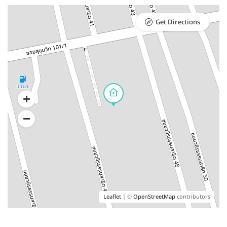
Get Directions
Leaflet
| ©
OpenStreetMap
contributors