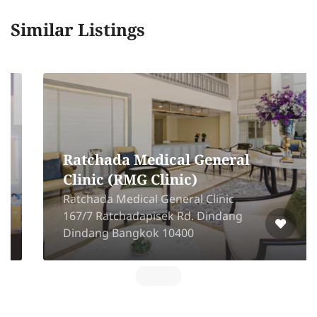
Similar Listings
Ratchada Medical General
Clinic (RMG Clinic)
Ratchada Medical General Clinic
167/7 Ratchadapisek Rd. Dindang
Dindang Bangkok 10400