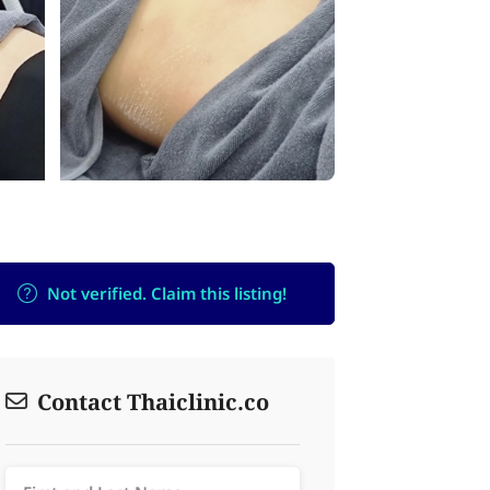
Not verified. Claim this listing!
Contact Thaiclinic.co