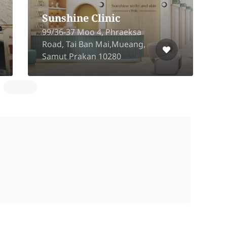
Sunshine Clinic
5
99/36-37 Moo 4, Phraeksa
T
Road, Tai Ban Mai,Mueang,
C
Samut Prakan 10280
M