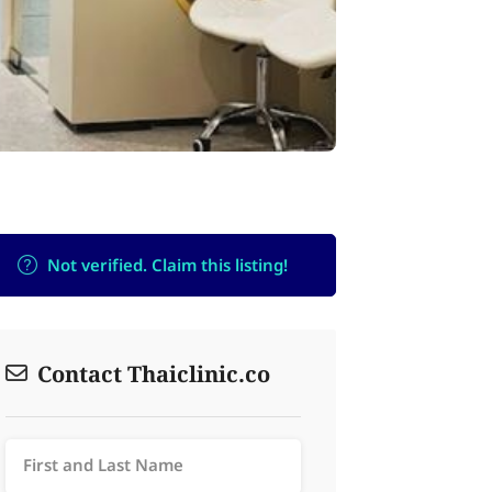
Not verified. Claim this listing!
Contact Thaiclinic.co