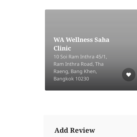
WA Wellness Saha
Clinic
10 Soi Ram Inthra 45/1,
sok-
Ram Inthra Road, Tha
,
Raeng, Bang Khen,
400
Bangkok 10230
Add Review