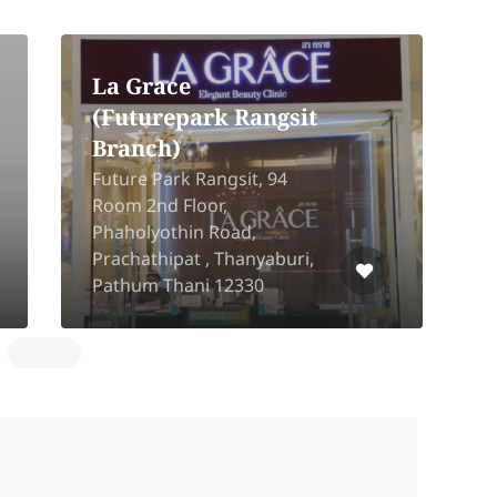
La Grace
(Futurepark Rangsit
Branch)
Future Park Rangsit, 94
Room 2nd Floor,
Phaholyothin Road,
1
Prachathipat , Thanyaburi,
M
Pathum Thani 12330
M