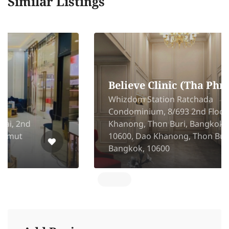
Similar Listings
Believe Clinic (Tha Phra)
Whizdom Station Ratchada
Condominium, 8/693 2nd Floor, Dao
Khanong, Thon Buri, Bangkok
10600, Dao Khanong, Thon Buri,
Bangkok, 10600