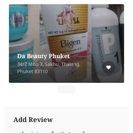
Da Beauty Phuket
34/2 Moo 3, Sakhu, Thalang,
Phuket 83110
Add Review