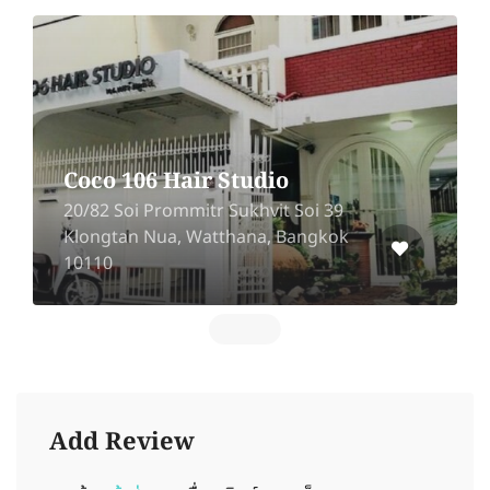
Coco 106 Hair Studio
20/82 Soi Prommitr Sukhvit Soi 39
Klongtan Nua, Watthana, Bangkok
10110
Add Review