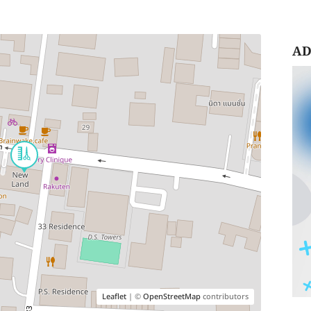
AD
Leaflet
| ©
OpenStreetMap
contributors