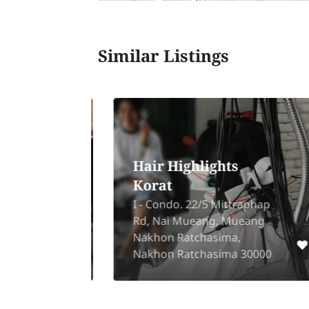
Similar Listings
Hair Highlights
Korat
I - Condo. 22/5 Mittraphap
 1,
Rd, Nai Mueang, Mueang
Nakhon Ratchasima,
312
Nakhon Ratchasima 30000