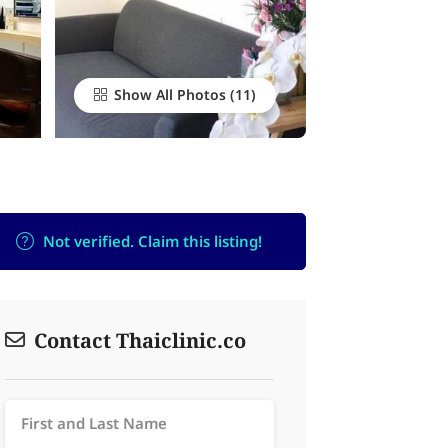
Show All Photos
Not verified. Claim this listing!
Contact Thaiclinic.co