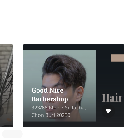
Good Nice
Barbershop
2
323/68 Moo 7 Si Racha,
,
Chon Buri 20230
.