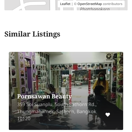
Leaflet
| ©
OpenStreetMap
contributors
Similar Listings
Darin Salon
At the exit of BigC Pracha Uthid ,
523/10 Pracha Uthit Rd, Thung
Khru, Bangkok 10140