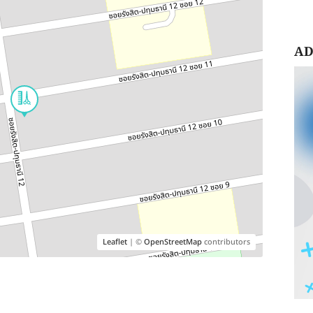
AD
Leaflet
| ©
OpenStreetMap
contributors