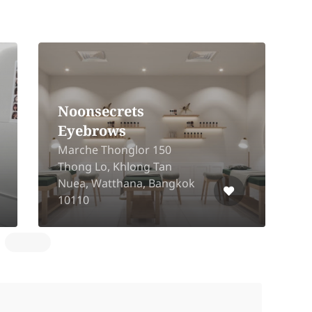
Noonsecrets
Eyebrows
Marche Thonglor 150
Thong Lo, Khlong Tan
s
Nuea, Watthana, Bangkok
P
10110
P