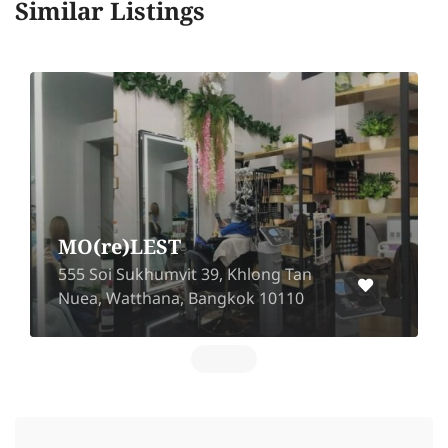
Similar Listings
MO(re)LEST
555 Soi Sukhumvit 39, Khlong Tan
Nuea, Watthana, Bangkok 10110