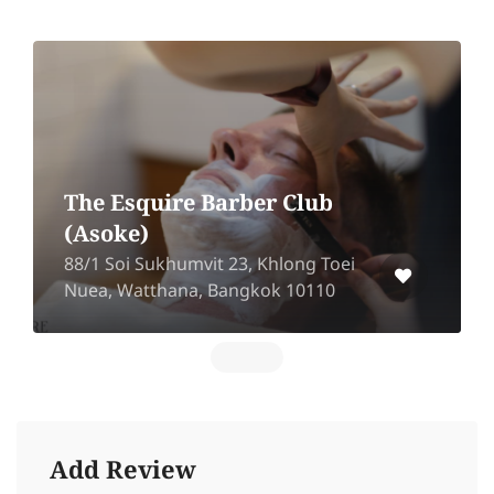
The Esquire Barber Club
(Asoke)
88/1 Soi Sukhumvit 23, Khlong Toei
Nuea, Watthana, Bangkok 10110
Add Review