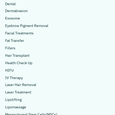
Dental
Dermabrasion
Exosome
Eyebrow Pigment Removal
Facial Treatments
Fat Transfer
Fillers
Hair Transplant
Health Check-Up
HIFU
IV Therapy
Laser Hair Removal
Laser Treatment
Lipolifting
Lipomassage
Mesenchymal Stem Cells(MSCs)