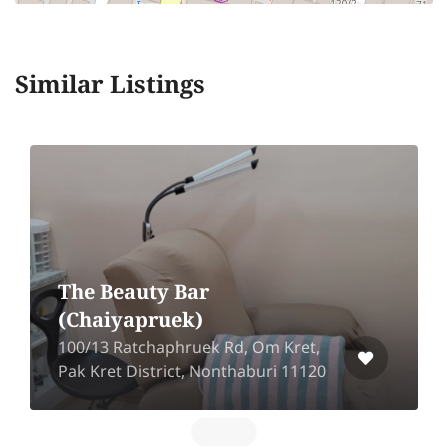
Similar Listings
Vangvela Spa and Sleep
Salon
From BTS Saphan Khwai 700 m.
466/25 2nd Floor, Room 25, Samsen
Nai, Phaya Thai, Bangkok 10400