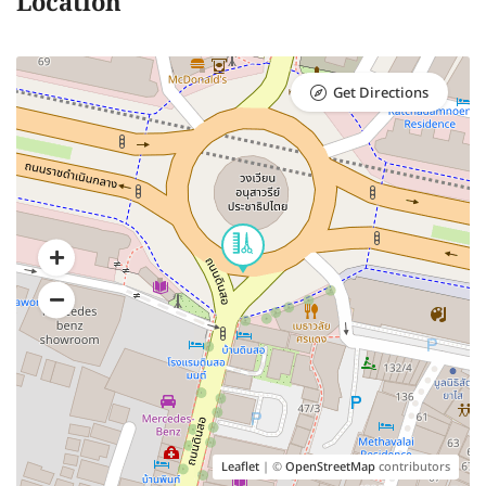
Location
Get Directions
Leaflet
| ©
OpenStreetMap
contributors