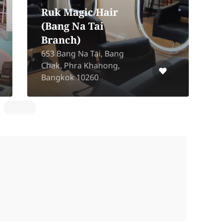
Ruk Magic Hair
(Bang Na Tai
Branch)
A
653 Bang Na Tai, Bang
P
Chak, Phra Khanong,
S
Bangkok 10260
1