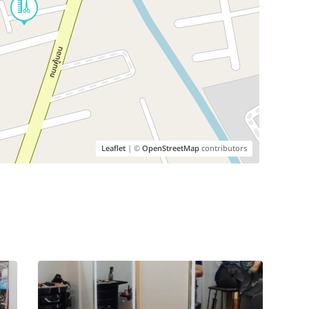
Leaflet
| ©
OpenStreetMap
contributors