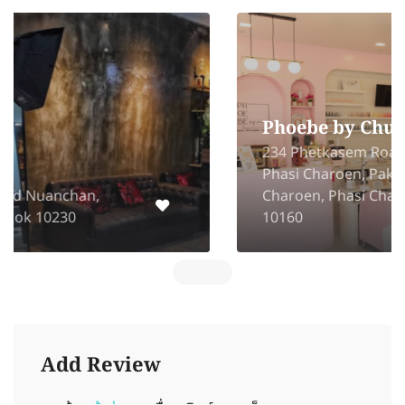
Phoebe by Chuu
234 Phetkasem Road, Pakklong
Phasi Charoen, Pak Khlong Phasi
Charoen, Phasi Charoen, Bangkok
10160
Add Review