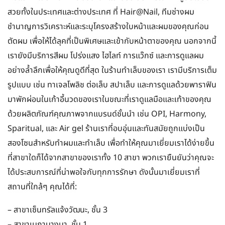
สวยทั้งในประเทศและต่างประเทศ ที่ Hair@Nail, ทีมช่างผม
ชำนาญการวิเคราะห์และระบุโครงสร้างใบหน้าและผมของคุณก่อน
ตัดผม เพื่อให้ได้ลุคที่เป็นพิเศษและเข้ากับหน้าตาของคุณ นอกจากนี้
เรายังมีบริการสีผม โปร่งแสง ไฮไลท์ การแว๊กซ์ และการดูแลผม
อย่างล้ำลึกเพื่อให้คุณดูดีที่สุด ในร้านทำเล็บของเรา เรามีบริการเต็ม
รูปแบบ เช่น ทาเจลโพลิช ต่อเล็บ สปาเล็บ และการดูแลด้วยพาราฟิน
มาพักผ่อนในเก้าอี้นวดของเราในขณะที่เราดูแลมือและเท้าของคุณ
ด้วยผลิตภัณฑ์คุณภาพจากแบรนด์ชั้นนำ เช่น OPI, Harmony,
Sparitual, และ Air gel ร้านเราที่อบอุ่นและทันสมัยถูกแบ่งเป็น
สองโซนสำหรับทำผมและทำเล็บ เพื่อทำให้คุณมาเยี่ยมเราได้ง่ายขึ้น
ที่สาขาใดก็ได้จากสาขาของเราทั้ง 10 สาขา พวกเรายืนยันว่าคุณจะ
ได้ประสบการณ์ที่น่าพอใจกับทุกการรักษา ดังนั้นมาเยี่ยมเราที่
สถานที่ใกล้ๆ คุณได้ที่:
– สาขาเซ็นทรัลแจ้งวัฒนะ, ชั้น 3
– สาขาเมกาบางนา, ชั้น 1