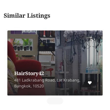
Similar Listings
HairStory42
481 Ladkrabang Road, Lat Krabang,
Bangkok, 10520