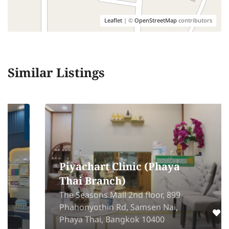
Leaflet
| ©
OpenStreetMap
contributors
Similar Listings
Piyachart Clinic (Phaya
Thai Branch)
The Seasons Mall 2nd floor, 899
Phahonyothin Rd, Samsen Nai,
Phaya Thai, Bangkok 10400