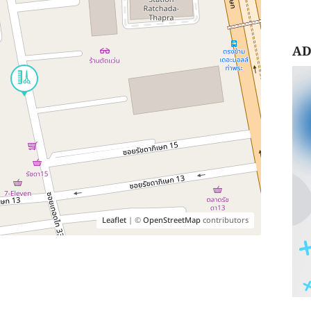
AD
Leaflet
| ©
OpenStreetMap
contributors