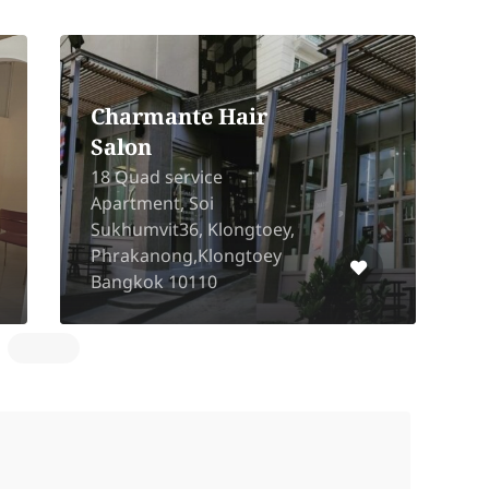
Richesse Hair Salon
PTT Station PTT Jiffy
Bangkok-Bang Khae 1
6
03011 Wongwaen, Bang
P
Phai, Bang Khae, Bangkok
N
10160
1