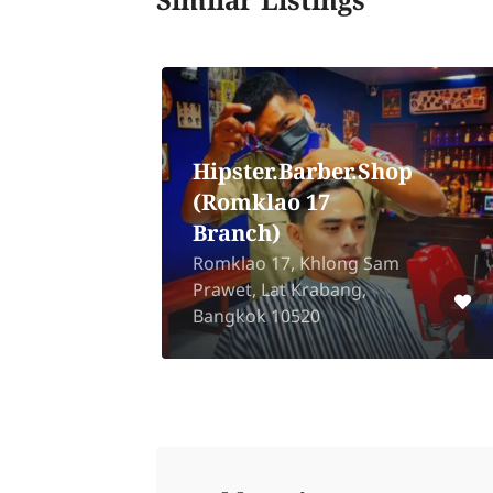
Similar Listings
Princess Salon
Salaya
Khu
16 65/15,65 Salaya,
Phutthamonthon, Nakhon
Pathom 73170