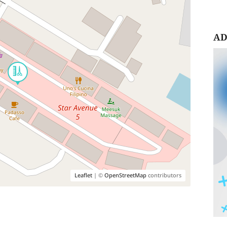
AD
Leaflet
| ©
OpenStreetMap
contributors