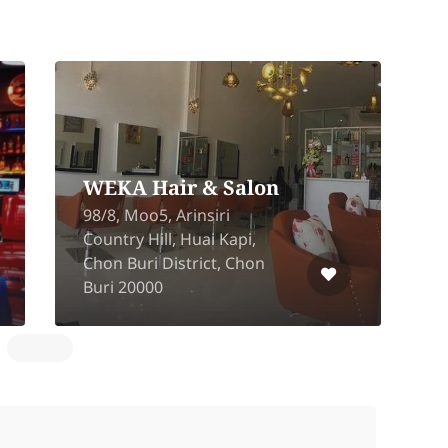
Brows Cafe by Om
Bangkok
Lumpini Place Borom
R
Ratchachonni - Pinklao ,
R
Borommaratchachonnani
K
Rd, Taling Chan, Bangkok
H
10170
7